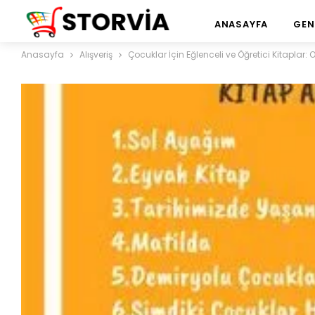
ANASAYFA
GEN
Anasayfa
Alışveriş
Çocuklar İçin Eğlenceli ve Öğretici Kitaplar: