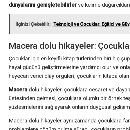
dünyalarını genişletebilirler
ve kelime dağarcıklarını
İlginizi Çekebilir;
Teknoloji ve Çocuklar: Eğitici ve Gü
Macera dolu hikayeler: Çocuklar
Çocuklar için en keyifli kitap türlerinden biri hiç ş
hayal gücünü geliştirmelerine yardımcı olur ve onlar
heyecan verici olay örgüleri, çocukların kitaba olan 
Macera
dolu hikayeler, çocuklara cesaret ve dayanı
üstesinden gelmesi, çocuklara olumlu bir örnek teşk
yüzleşmelerini sağlayarak onların duygusal gelişim
Macera dolu hikayeler aynı zamanda çocuklara farkl
problemlere çözüm bulma süreci, çocukların proble