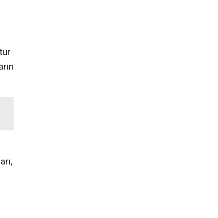
tür
arın
arı,