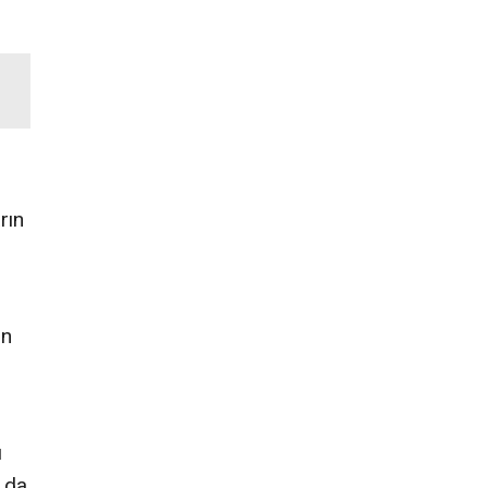
rın
ın
ı
 da