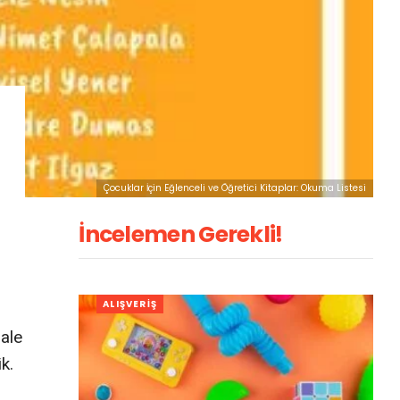
Çocuklar İçin Eğlenceli ve Öğretici Kitaplar: Okuma Listesi
İncelemen Gerekli!
ALIŞVERIŞ
hale
k.