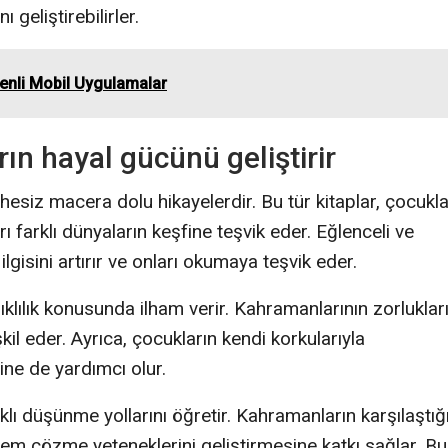
 geliştirebilirler.
venli Mobil Uygulamalar
ın hayal gücünü geliştirir
üphesiz macera dolu hikayelerdir. Bu tür kitaplar, çocukla
ı farklı dünyaların keşfine teşvik eder. Eğlenceli ve
ilgisini artırır ve onları okumaya teşvik eder.
klılık konusunda ilham verir. Kahramanlarının zorluklar
il eder. Ayrıca, çocukların kendi korkularıyla
ine de yardımcı olur.
ı düşünme yollarını öğretir. Kahramanların karşılaştığ
m çözme yeteneklerini geliştirmesine katkı sağlar. Bu