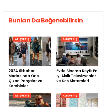
Bunları Da Beğenebilirsin
ALIŞVERIŞ
ALIŞVERIŞ
2024 İlkbahar
Evde Sinema Keyfi: En
Modasında Öne
İyi Akıllı Televizyonlar
Çıkan Parçalar ve
ve Ses Sistemleri
Kombinler
ALIŞVERIŞ
ALIŞVERIŞ