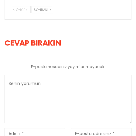
ÖNCEKI
SONRAKI
CEVAP BIRAKIN
E-posta hesabınız yayımlanmayacak.