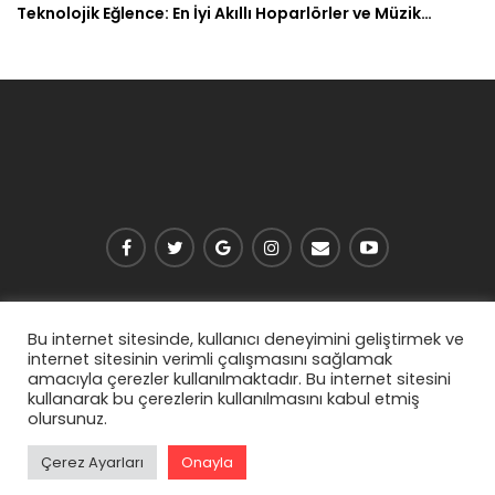
Teknolojik Eğlence: En İyi Akıllı Hoparlörler ve Müzik…
Bu internet sitesinde, kullanıcı deneyimini geliştirmek ve
internet sitesinin verimli çalışmasını sağlamak
GIZLILIK POLITIKASI
HAKKIMIZDA
İLETIŞIM
amacıyla çerezler kullanılmaktadır. Bu internet sitesini
kullanarak bu çerezlerin kullanılmasını kabul etmiş
olursunuz.
© 2026 - Storvia. Her hakkı saklıdır.
Çerez Ayarları
Onayla