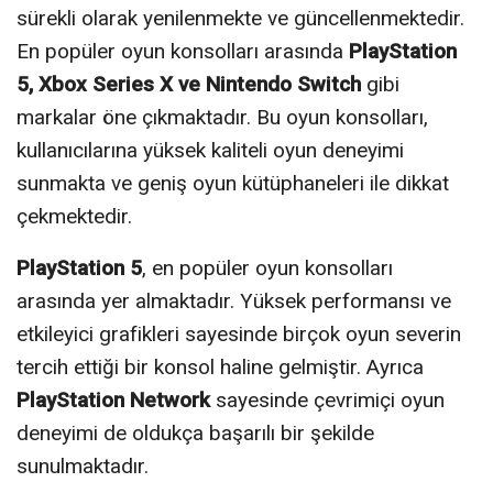
sürekli olarak yenilenmekte ve güncellenmektedir.
En popüler oyun konsolları arasında
PlayStation
5, Xbox Series X ve Nintendo Switch
gibi
markalar öne çıkmaktadır. Bu oyun konsolları,
kullanıcılarına yüksek kaliteli oyun deneyimi
sunmakta ve geniş oyun kütüphaneleri ile dikkat
çekmektedir.
PlayStation 5
, en popüler oyun konsolları
arasında yer almaktadır. Yüksek performansı ve
etkileyici grafikleri sayesinde birçok oyun severin
tercih ettiği bir konsol haline gelmiştir. Ayrıca
PlayStation Network
sayesinde çevrimiçi oyun
deneyimi de oldukça başarılı bir şekilde
sunulmaktadır.