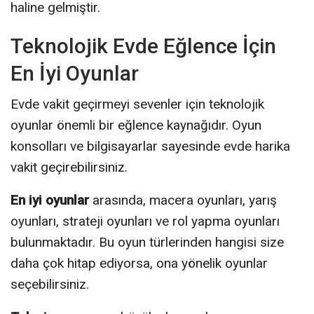
haline gelmiştir.
Teknolojik Evde Eğlence İçin
En İyi Oyunlar
Evde vakit geçirmeyi sevenler için teknolojik
oyunlar önemli bir eğlence kaynağıdır. Oyun
konsolları ve bilgisayarlar sayesinde evde harika
vakit geçirebilirsiniz.
En iyi oyunlar
arasında, macera oyunları, yarış
oyunları, strateji oyunları ve rol yapma oyunları
bulunmaktadır. Bu oyun türlerinden hangisi size
daha çok hitap ediyorsa, ona yönelik oyunlar
seçebilirsiniz.