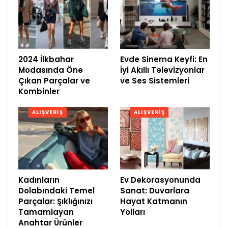
2024 İlkbahar
Evde Sinema Keyfi: En
Modasında Öne
İyi Akıllı Televizyonlar
Çıkan Parçalar ve
ve Ses Sistemleri
Kombinler
ALIŞVERIŞ
ALIŞVERIŞ
Kadınların
Ev Dekorasyonunda
Dolabındaki Temel
Sanat: Duvarlara
Parçalar: Şıklığınızı
Hayat Katmanın
Tamamlayan
Yolları
Anahtar Ürünler