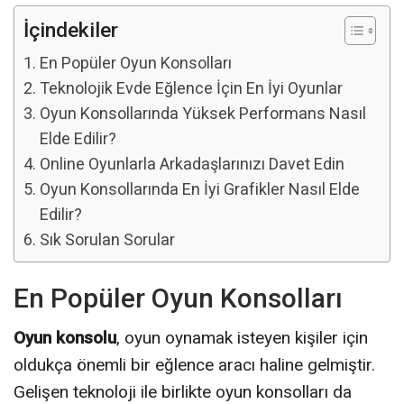
İçindekiler
En Popüler Oyun Konsolları
Teknolojik Evde Eğlence İçin En İyi Oyunlar
Oyun Konsollarında Yüksek Performans Nasıl
Elde Edilir?
Online Oyunlarla Arkadaşlarınızı Davet Edin
Oyun Konsollarında En İyi Grafikler Nasıl Elde
Edilir?
Sık Sorulan Sorular
En Popüler Oyun Konsolları
Oyun konsolu
, oyun oynamak isteyen kişiler için
oldukça önemli bir eğlence aracı haline gelmiştir.
Gelişen teknoloji ile birlikte oyun konsolları da