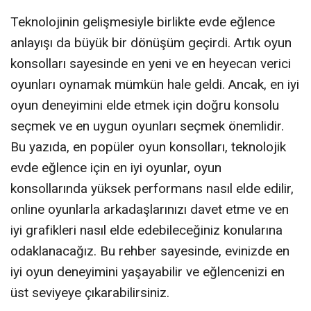
Teknolojinin gelişmesiyle birlikte evde eğlence
anlayışı da büyük bir dönüşüm geçirdi. Artık oyun
konsolları sayesinde en yeni ve en heyecan verici
oyunları oynamak mümkün hale geldi. Ancak, en iyi
oyun deneyimini elde etmek için doğru konsolu
seçmek ve en uygun oyunları seçmek önemlidir.
Bu yazıda, en popüler oyun konsolları, teknolojik
evde eğlence için en iyi oyunlar, oyun
konsollarında yüksek performans nasıl elde edilir,
online oyunlarla arkadaşlarınızı davet etme ve en
iyi grafikleri nasıl elde edebileceğiniz konularına
odaklanacağız. Bu rehber sayesinde, evinizde en
iyi oyun deneyimini yaşayabilir ve eğlencenizi en
üst seviyeye çıkarabilirsiniz.