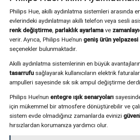
Philips Hue, akıllı aydınlatma sistemleri arasında e
evlerindeki aydınlatmayı akıllı telefon veya sesli as
renk değiştirme
,
parlaklık ayarlama
ve
zamanlayıc
verir. Ayrıca, Philips Hue’nun
geniş ürün yelpazesi
seçenekler bulunmaktadır.
Akıllı aydınlatma sistemlerinin en büyük avantajlarınd
tasarrufu
sağlayarak kullanıcıların elektrik faturala
ampulleri sayesinde sık sık ampul değiştirme derdi
Philips Hue’nun
entegre ışık senaryoları
sayesinde 
için mükemmel bir atmosfere dönüştürebilir ve çalış
sistem evde olmadığınız zamanlarda evinizi
güven
hırsızlardan korumanıza yardımcı olur.