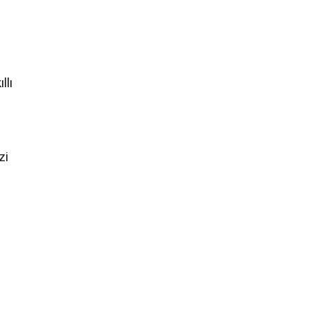
llı
zi