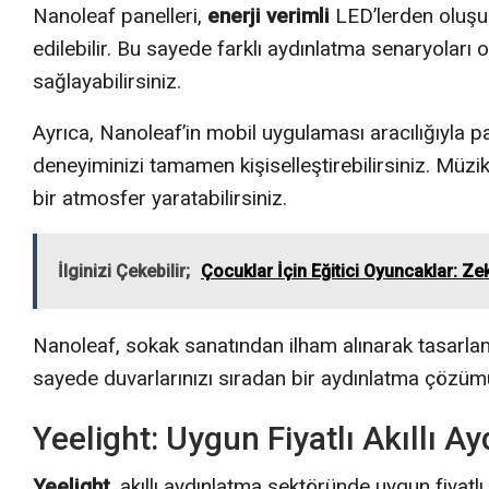
Nanoleaf panelleri,
enerji verimli
LED’lerden oluşur 
edilebilir. Bu sayede farklı aydınlatma senaryoları
sağlayabilirsiniz.
Ayrıca, Nanoleaf’in mobil uygulaması aracılığıyla p
deneyiminizi tamamen kişiselleştirebilirsiniz. Müzik
bir atmosfer yaratabilirsiniz.
İlginizi Çekebilir;
Çocuklar İçin Eğitici Oyuncaklar: Ze
Nanoleaf, sokak sanatından ilham alınarak tasarlanm
sayede duvarlarınızı sıradan bir aydınlatma çözümü 
Yeelight: Uygun Fiyatlı Akıllı A
Yeelight
, akıllı aydınlatma sektöründe uygun fiyatlı