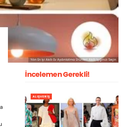
Yılın En İyi Akıllı Ev Aydınlatma Ürünleri: Akıllı Işığınızı Seçin
İncelemen Gerekli!
ALIŞVERIŞ
ma
u