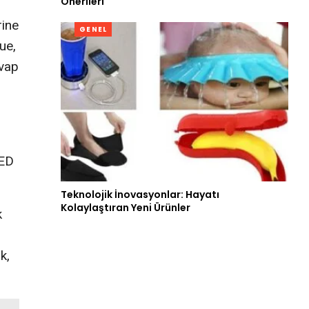
Önerileri
rine
GENEL
ue,
evap
ED
Teknolojik İnovasyonlar: Hayatı
Kolaylaştıran Yeni Ürünler
k
k,