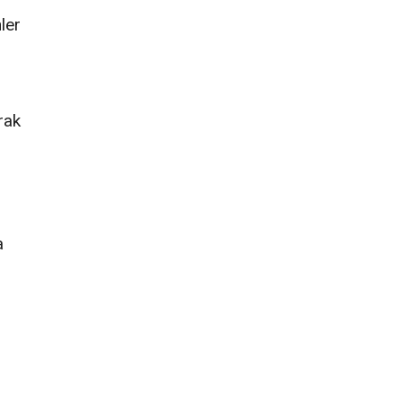
ler
rak
a