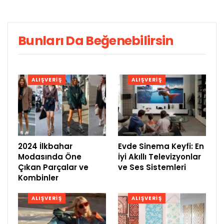
Bunları Da Beğenebilirsin
ALIŞVERIŞ
ALIŞVERIŞ
2024 İlkbahar
Evde Sinema Keyfi: En
Modasında Öne
İyi Akıllı Televizyonlar
Çıkan Parçalar ve
ve Ses Sistemleri
Kombinler
ALIŞVERIŞ
ALIŞVERIŞ