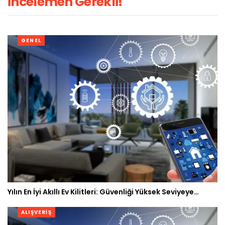
İncelemen Gerekli!
GENEL
Yılın En İyi Akıllı Ev Kilitleri: Güvenliği Yüksek Seviyeye…
ALIŞVERIŞ