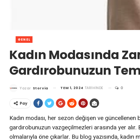
GENEL
Kadın Modasında Zam
Gardırobunuzun Teme
TEM 1, 2024
TARIHINDE
0
Yazar
Storvia
Pay
Kadın modası, her sezon değişen ve güncellenen bir
gardırobunuzun vazgeçilmezleri arasında yer alır. 
olmalarıyla öne çıkarlar. Bu blog yazısında, kadı