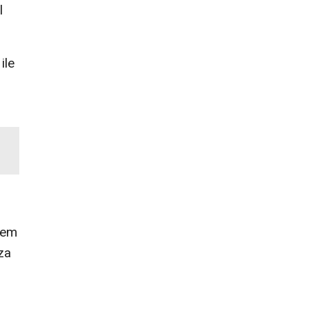
l
ile
hem
za