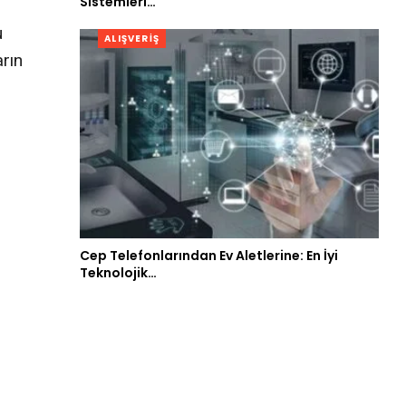
Sistemleri…
u
ALIŞVERIŞ
arın
Cep Telefonlarından Ev Aletlerine: En İyi
Teknolojik…