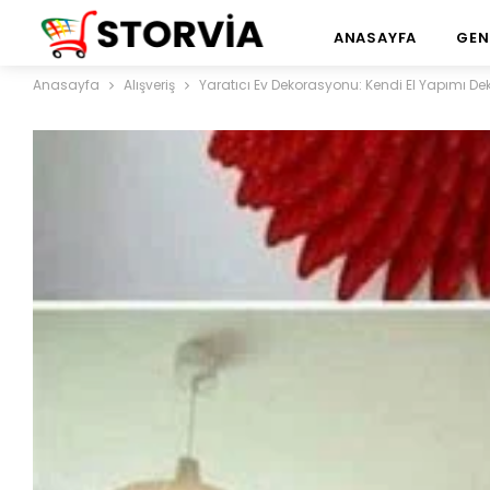
ANASAYFA
GEN
Anasayfa
Alışveriş
Yaratıcı Ev Dekorasyonu: Kendi El Yapımı Dek