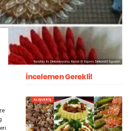
Yaratıcı Ev Dekorasyonu: Kendi El Yapımı Dekoratif Eşyalar
İncelemen Gerekli!
ALIŞVERIŞ
ize
g
eri