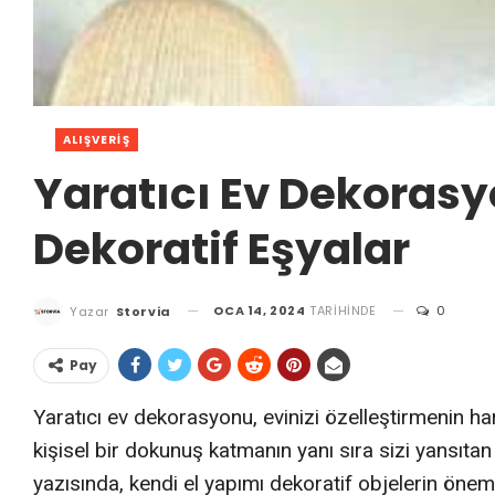
ALIŞVERIŞ
Yaratıcı Ev Dekorasy
Dekoratif Eşyalar
OCA 14, 2024
TARIHINDE
0
Yazar
Storvia
Pay
Yaratıcı ev dekorasyonu, evinizi özelleştirmenin har
kişisel bir dokunuş katmanın yanı sıra sizi yansıt
yazısında, kendi el yapımı dekoratif objelerin önem