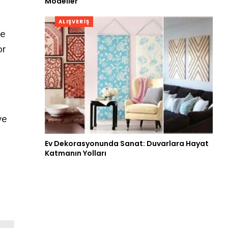
Modeller
ALIŞVERIŞ
ve
or
ve
Ev Dekorasyonunda Sanat: Duvarlara Hayat
Katmanın Yolları