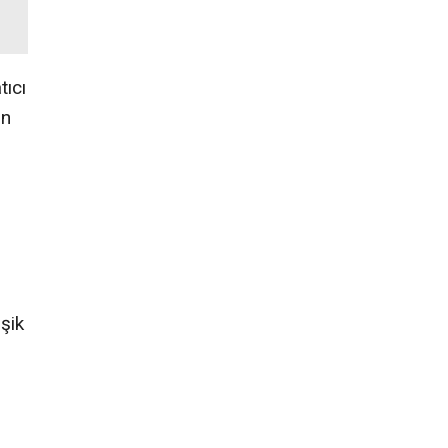
tıcı
in
şik